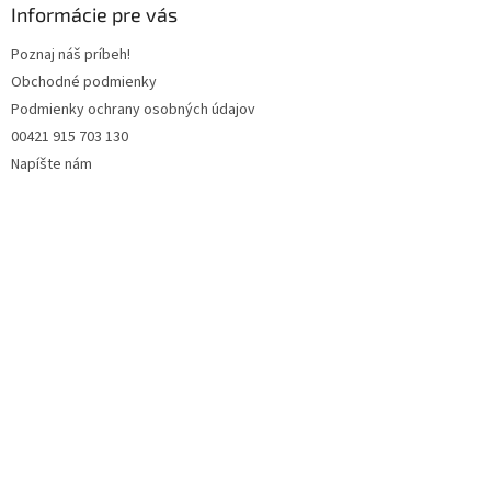
ä
Informácie pre vás
t
Poznaj náš príbeh!
i
Obchodné podmienky
e
Podmienky ochrany osobných údajov
00421 915 703 130
Napíšte nám