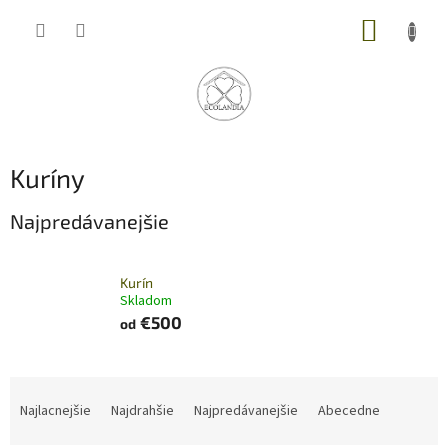
Prejsť
NÁKUP
na
obsah
KOŠÍK
Kuríny
Najpredávanejšie
Kurín
Skladom
€500
od
R
a
Najlacnejšie
Najdrahšie
Najpredávanejšie
Abecedne
d