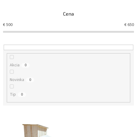
e
n
Cena
i
e
€
500
€
650
p
r
o
d
u
k
Akcia
0
t
o
Novinka
0
v
Tip
0
V
ý
p
i