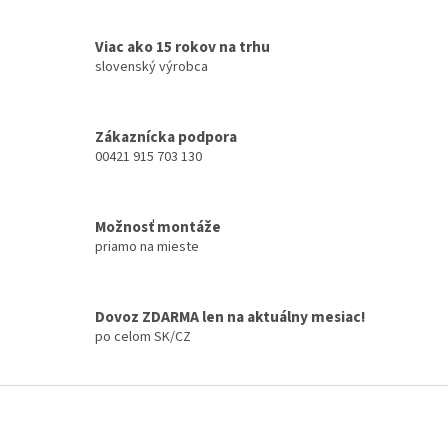
v
l
á
Viac ako 15 rokov na trhu
d
slovenský výrobca
a
c
i
Zákaznícka podpora
e
00421 915 703 130
p
r
v
k
Možnosť montáže
y
priamo na mieste
v
ý
p
i
Dovoz ZDARMA len na aktuálny mesiac!
s
po celom SK/CZ
u
Z
á
p