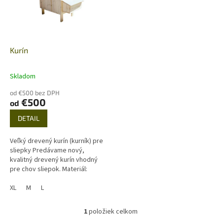
s
p
r
o
d
Kurín
u
k
Skladom
t
o
od €500 bez DPH
€500
od
v
DETAIL
Veľký drevený kurín (kurník) pre
sliepky Predávame nový,
kvalitný drevený kurín vhodný
pre chov sliepok. Materiál:
Smrek, sušená a hobľovaná
perodrážka – tatranský profil,...
XL
M
L
1
položiek celkom
O