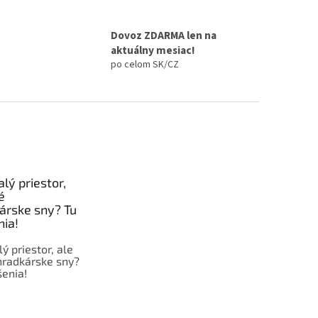
Dovoz ZDARMA len na
aktuálny mesiac!
po celom SK/CZ
lý priestor,
é
árske sny? Tu
nia!
 priestor, ale
hradkárske sny?
šenia!