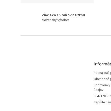
Viac ako 15 rokov na trhu
slovenský výrobca
Z
á
p
ä
t
Informác
i
e
Poznaj náš 
Obchodné 
Podmienky 
údajov
00421 915 7
Napíšte ná