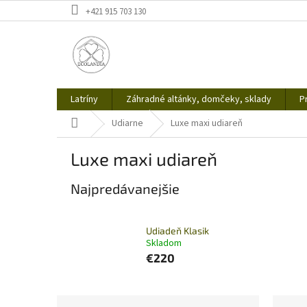
Prejsť
+421 915 703 130
na
obsah
Latríny
Záhradné altánky, domčeky, sklady
P
Domov
Udiarne
Luxe maxi udiareň
Luxe maxi udiareň
Najpredávanejšie
Udiadeň Klasik
Skladom
€220
B
R