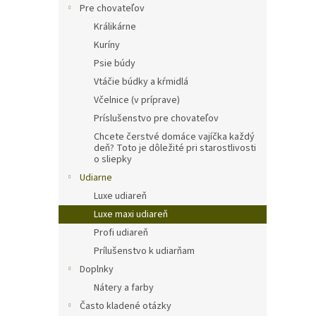
Pre chovateľov
Králikárne
Kuríny
Psie búdy
Vtáčie búdky a kŕmidlá
Včelnice (v príprave)
Príslušenstvo pre chovateľov
Chcete čerstvé domáce vajíčka každý
deň? Toto je dôležité pri starostlivosti
o sliepky
Udiarne
Luxe udiareň
Luxe maxi udiareň
Profi udiareň
Prílušenstvo k udiarňam
Doplnky
Nátery a farby
Často kladené otázky