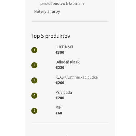
príslušenstvo k latrínam
Nátery a farby
Top 5 produktov
LUXE MAXI
€390
Udiadeň Klasik
€220
KLASIK
Latrina/kadibudka
€260
Psia búda
€200
MINI
€60