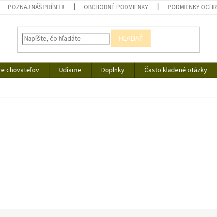
POZNAJ NÁŠ PRÍBEH!
OBCHODNÉ PODMIENKY
PODMIENKY OCHR
HĽADAŤ
re chovateľov
Udiarne
Doplnky
Často kladené otázky