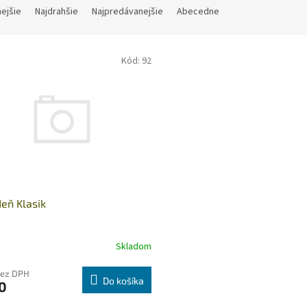
nejšie
Najdrahšie
Najpredávanejšie
Abecedne
Kód:
92
eň Klasik
Skladom
bez DPH
Do košíka
0