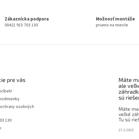
Zákaznícka podpora
Možnosť montáže
00421 915 703 130
priamo na mieste
ie pre vás
Máte ma
ale veľk
príbeh!
záhradk
sú rieše
podmienky
ochrany osobných
Máte malý
veľké zá
Tu sú rie
03 130
m
27.3.2025