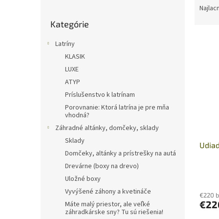
o
a
Najlac
Preskočiť
č
d
Kategórie
kategórie
n
e
ý
n
Latríny
V
p
i
KLASIK
ý
a
e
p
LUXE
n
p
i
e
r
ATYP
s
l
o
Príslušenstvo k latrínam
p
d
Porovnanie: Ktorá latrína je pre mňa
r
u
vhodná?
o
k
Záhradné altánky, domčeky, sklady
d
t
Sklady
u
Udiad
o
Domčeky, altánky a prístrešky na autá
k
v
t
Drevárne (boxy na drevo)
o
Uložné boxy
v
Vyvýšené záhony a kvetináče
€220 
€22
Máte malý priestor, ale veľké
záhradkárske sny? Tu sú riešenia!